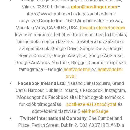
Vilnius 03230 Lithuania,
gdpr@hostinger.com
–
https://www.hostinger.hu/legal/adatvedelmi-
iranyelvek
Google Inc.
: 1600 Amphitheatre Parkway,
Mountain View, CA 94043, USA,
további elérhetőségek
,
levelező rendszer, felhőben történő adat és fájl tárolás,
online dokumentum kezelés, továbbá a hozzátartozó
szolgáltatások: Google Drive, Google Docs, Google
Search Console, Google Analytics, Google AdSense,
Google AdWords, YouTube, Blogger, Chrome böngésző
támogatása – Google
adatvédelme
és
adatvédelmi
elvei
.
Facebook Ireland Ltd.
: 4 Grand Canal Square, Grand
Canal Harbour, Dublin 2 Ireland, a Facebook, Instagram,
Messenger és Facebook által kínált egyéb termékek,
funkciók támogatása –
adatkezelési szabályzat
és
adatvédelmi tisztviselő
elérhetősége
.
Twitter International Company
: One Cumberland
Place, Fenian Street, Dublin 2, D02 AX07 IRELAND, a