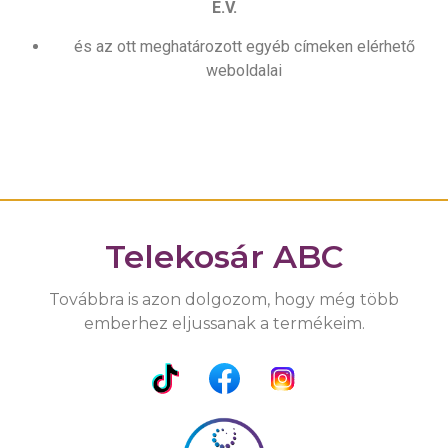
E.V.
és az ott meghatározott egyéb címeken elérhető
weboldalai
Telekosár ABC
Továbbra is azon dolgozom, hogy még több
emberhez eljussanak a termékeim.