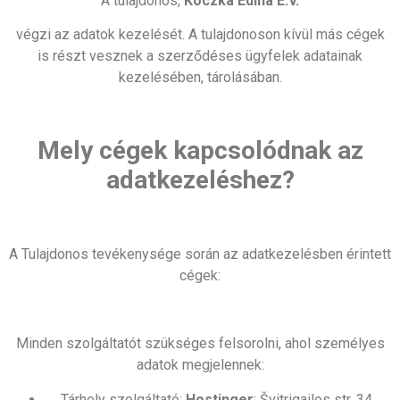
A tulajdonos,
Koczka Edina E.V.
végzi az adatok kezelését. A tulajdonoson kívül más cégek
is részt vesznek a szerződéses ügyfelek adatainak
kezelésében, tárolásában.
Mely cégek kapcsolódnak az
adatkezeléshez?
A Tulajdonos tevékenysége során az adatkezelésben érintett
cégek:
Minden szolgáltatót szükséges felsorolni, ahol személyes
adatok megjelennek:
Tárhely szolgáltató:
Hostinger
: Švitrigailos str. 34,