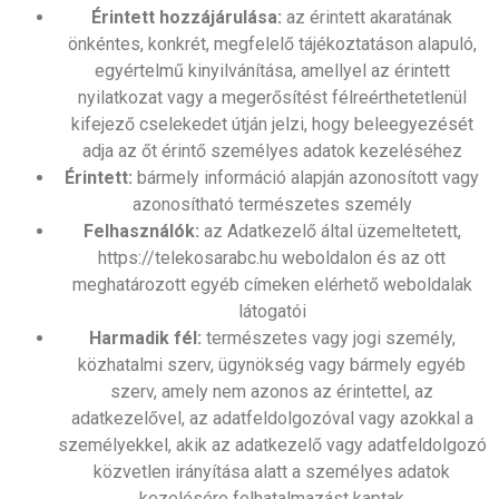
Érintett hozzájárulása:
az érintett akaratának
önkéntes, konkrét, megfelelő tájékoztatáson alapuló,
egyértelmű kinyilvánítása, amellyel az érintett
nyilatkozat vagy a megerősítést félreérthetetlenül
kifejező cselekedet útján jelzi, hogy beleegyezését
adja az őt érintő személyes adatok kezeléséhez
Érintett:
bármely információ alapján azonosított vagy
azonosítható természetes személy
Felhasználók:
az Adatkezelő által üzemeltetett,
https://telekosarabc.hu weboldalon és az ott
meghatározott egyéb címeken elérhető weboldalak
látogatói
Harmadik fél:
természetes vagy jogi személy,
közhatalmi szerv, ügynökség vagy bármely egyéb
szerv, amely nem azonos az érintettel, az
adatkezelővel, az adatfeldolgozóval vagy azokkal a
személyekkel, akik az adatkezelő vagy adatfeldolgozó
közvetlen irányítása alatt a személyes adatok
kezelésére felhatalmazást kaptak