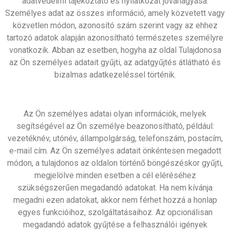
adatvédelmi tájékoztató és nyilatkozat jóváhagyása.
Személyes adat az összes információ, amely közvetett vagy
közvetlen módon, azonosító szám szerint vagy az ehhez
tartozó adatok alapján azonosítható természetes személyre
vonatkozik. Abban az esetben, hogyha az oldal Tulajdonosa
az Ön személyes adatait gyűjti, az adatgyűjtés átlátható és
bizalmas adatkezeléssel történik.
Az Ön személyes adatai olyan információk, melyek
segítségével az Ön személye beazonosítható, például:
vezetéknév, utónév, állampolgárság, telefonszám, postacím,
e-mail cím. Az Ön személyes adatait önkéntesen megadott
módon, a tulajdonos az oldalon történő böngészéskor gyűjti,
megjelölve minden esetben a cél eléréséhez
szükségszerűen megadandó adatokat. Ha nem kívánja
megadni ezen adatokat, akkor nem férhet hozzá a honlap
egyes funkcióihoz, szolgáltatásaihoz. Az opcionálisan
megadandó adatok gyűjtése a felhasználói igények