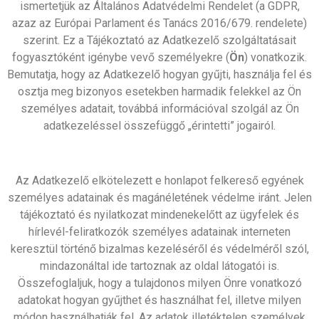
ismertetjük az Általános Adatvédelmi Rendelet (a GDPR,
azaz az Európai Parlament és Tanács 2016/679. rendelete)
szerint. Ez a Tájékoztató az Adatkezelő szolgáltatásait
fogyasztóként igénybe vevő személyekre (
Ön
) vonatkozik.
Bemutatja, hogy az Adatkezelő hogyan gyűjti, használja fel és
osztja meg bizonyos esetekben harmadik felekkel az Ön
személyes adatait, továbbá információval szolgál az Ön
adatkezeléssel összefüggő „érintetti” jogairól.
Az Adatkezelő elkötelezett e honlapot felkereső egyének
személyes adatainak és magánéletének védelme iránt. Jelen
tájékoztató és nyilatkozat mindenekelőtt az ügyfelek és
hírlevél-feliratkozók személyes adatainak interneten
keresztül történő bizalmas kezeléséről és védelméről szól,
mindazonáltal ide tartoznak az oldal látogatói is.
Összefoglaljuk, hogy a tulajdonos milyen Önre vonatkozó
adatokat hogyan gyűjthet és használhat fel, illetve milyen
módon használhatják fel. Az adatok illetéktelen személyek