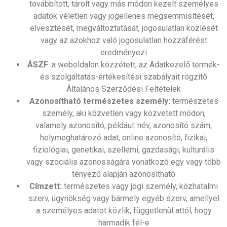
továbbított, tárolt vagy más módon kezelt személyes
adatok véletlen vagy jogellenes megsemmisítését,
elvesztését, megváltoztatását, jogosulatlan közlését
vagy az azokhoz való jogosulatlan hozzáférést
eredményezi
ÁSZF
: a weboldalon közzétett, az Adatkezelő termék-
és szolgáltatás-értékesítési szabályait rögzítő
Általános Szerződési Feltételek
Azonosítható természetes személy:
természetes
személy, aki közvetlen vagy közvetett módon,
valamely azonosító, például: név, azonosító szám,
helymeghatározó adat, online azonosító, fizikai,
fiziológiai, genetikai, szellemi, gazdasági, kulturális
vagy szociális azonosságára vonatkozó egy vagy több
tényező alapján azonosítható
Címzett:
természetes vagy jogi személy, közhatalmi
szerv, ügynökség vagy bármely egyéb szerv, amellyel
a személyes adatot közlik, függetlenül attól, hogy
harmadik fél-e