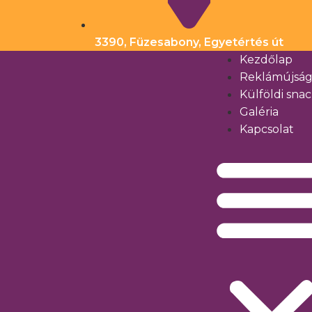
3390, Füzesabony, Egyetértés út
Kezdőlap
Reklámújsá
Külföldi sna
Galéria
Kapcsolat