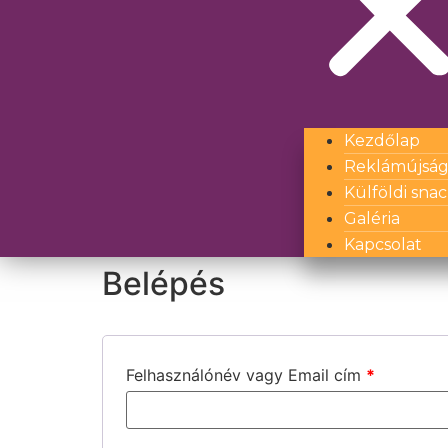
Kezdőlap
Reklámújsá
Külföldi sna
Galéria
Kapcsolat
Belépés
Felhasználónév vagy Email cím
*