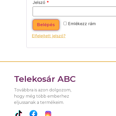
Jelszó
*
Emlékezz rám
Belépés
Elfelejtett jelszó?
Telekosár ABC
Továbbra is azon dolgozom,
hogy még több emberhez
eljussanak a termékeim.