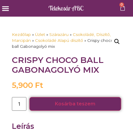
0
Külföldi snackek
Kezdőlap
»
Üzlet
»
Szárazáru
»
Csokoládé, Díszítő,
Marcipán
»
Csokoládé Alapú díszítő
»
Crispy choco
ball Gabonagolyó mix
CRISPY CHOCO BALL
GABONAGOLYÓ MIX
5,900
Ft
Kosárba teszem
Leírás