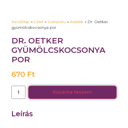
Kezdőlap
»
Üzlet
»
Szárazáru
»
Adalék
»
Dr. Oetker
gyümölcskocsonya por
DR. OETKER
GYÜMÖLCSKOCSONYA
POR
670
Ft
Kosárba teszem
Leírás