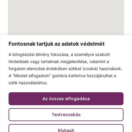
Fontosnak tartjuk az adatok védelmét
A böngészési élmény fokozása, a személyre szabott
hirdetések vagy tartalmak megjelenítése, valamint a
Linkek
forgalom elemzése érdekében sütiket (cookie) használunk.
Külföldi snackek
A "Mindet elfogadom" gombra kattintva hozzájárulhat a
Kapcsolat
sütik használatához.
Galéria
Az összes elfogadása
Reklámújság
Adatvédelmi nyilatkozat
Testreszabás
2023 © Minden jog fenntartva. Made with love by
Elutasít