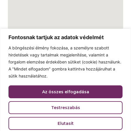
Fontosnak tartjuk az adatok védelmét
A böngészési élmény fokozása, a személyre szabott
hirdetések vagy tartalmak megjelenítése, valamint a
Linkek
forgalom elemzése érdekében sütiket (cookie) használunk.
Külföldi snackek
A "Mindet elfogadom" gombra kattintva hozzájárulhat a
Kapcsolat
sütik használatához.
Galéria
Az összes elfogadása
Reklámújság
Adatvédelmi nyilatkozat
Testreszabás
2023 © Minden jog fenntartva. Made with love by
Elutasít
baksakristof.hu