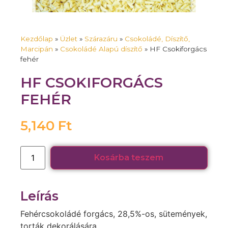
Kezdőlap
»
Üzlet
»
Szárazáru
»
Csokoládé, Díszítő,
Marcipán
»
Csokoládé Alapú díszítő
»
HF Csokiforgács
fehér
HF CSOKIFORGÁCS
FEHÉR
5,140
Ft
Kosárba teszem
Leírás
Fehércsokoládé forgács, 28,5%-os, sütemények,
torták dekorálására.