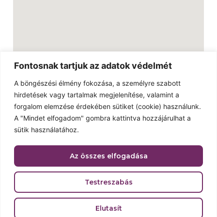
Fontosnak tartjuk az adatok védelmét
A böngészési élmény fokozása, a személyre szabott
hirdetések vagy tartalmak megjelenítése, valamint a
Linkek
forgalom elemzése érdekében sütiket (cookie) használunk.
Külföldi snackek
A "Mindet elfogadom" gombra kattintva hozzájárulhat a
Kapcsolat
sütik használatához.
Galéria
Az összes elfogadása
Reklámújság
Adatvédelmi nyilatkozat
Testreszabás
2023 © Minden jog fenntartva. Made with love by
Elutasít
baksakristof.hu