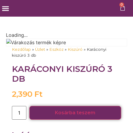
0
Külföldi snackek
Loading...
Kezdőlap
»
Üzlet
»
Eszköz
»
Kiszúró
»
Karáconyi
kiszúró 3 db
KARÁCONYI KISZÚRÓ 3
DB
2,390
Ft
Kosárba teszem