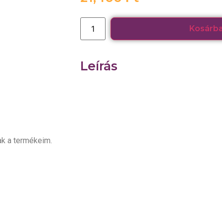
Kosárb
Leírás
k a termékeim.