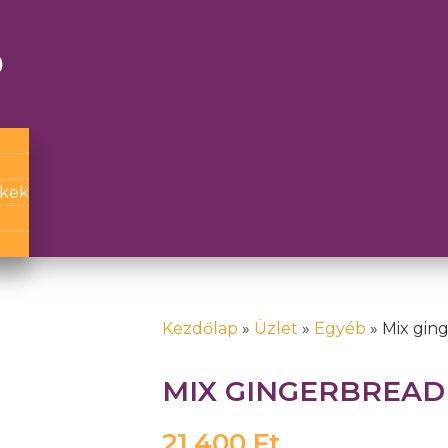
g
ckek
Kezdőlap
»
Üzlet
»
Egyéb
»
Mix ging
MIX GINGERBREAD 
21,400
Ft