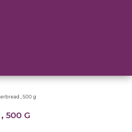
erbread , 500 g
, 500 G