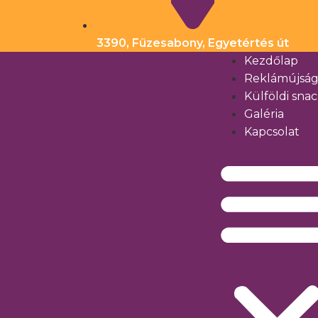
3390, Füzesabony, Egyetértés út
Kezdőlap
Reklámújsá
Külföldi sna
Galéria
Kapcsolat