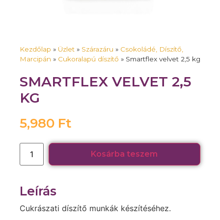
Kezdőlap
»
Üzlet
»
Szárazáru
»
Csokoládé, Díszítő,
Marcipán
»
Cukoralapú díszítő
»
Smartflex velvet 2,5 kg
SMARTFLEX VELVET 2,5
KG
5,980
Ft
Kosárba teszem
Leírás
Cukrászati díszítő munkák készítéséhez.