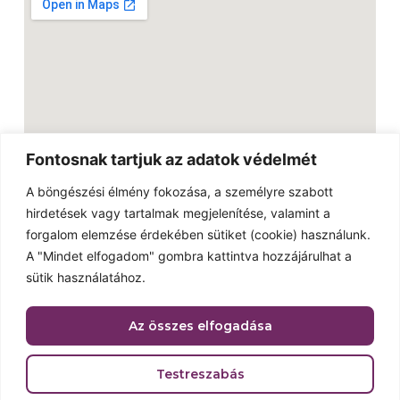
Fontosnak tartjuk az adatok védelmét
A böngészési élmény fokozása, a személyre szabott
hirdetések vagy tartalmak megjelenítése, valamint a
Linkek
forgalom elemzése érdekében sütiket (cookie) használunk.
Külföldi snackek
A "Mindet elfogadom" gombra kattintva hozzájárulhat a
Kapcsolat
sütik használatához.
Galéria
Az összes elfogadása
Reklámújság
Adatvédelmi nyilatkozat
Testreszabás