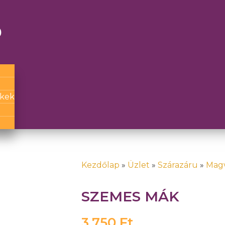
g
ckek
Kezdőlap
»
Üzlet
»
Szárazáru
»
Mag
SZEMES MÁK
3,750
Ft