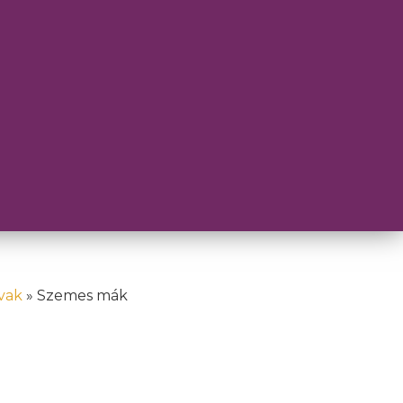
vak
»
Szemes mák