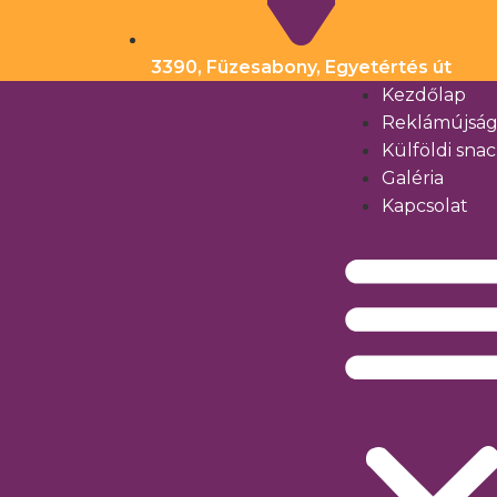
3390, Füzesabony, Egyetértés út
Kezdőlap
Reklámújsá
Külföldi sna
Galéria
Kapcsolat