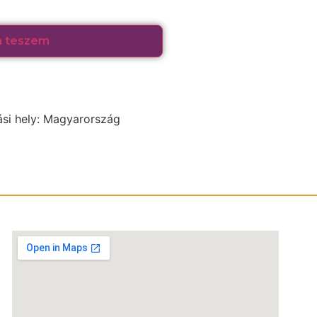
a teszem
ási hely: Magyarország