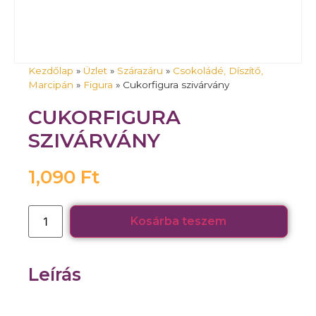
Kezdőlap
»
Üzlet
»
Szárazáru
»
Csokoládé, Díszítő,
Marcipán
»
Figura
»
Cukorfigura szivárvány
CUKORFIGURA
SZIVÁRVÁNY
1,090
Ft
Kosárba teszem
Leírás