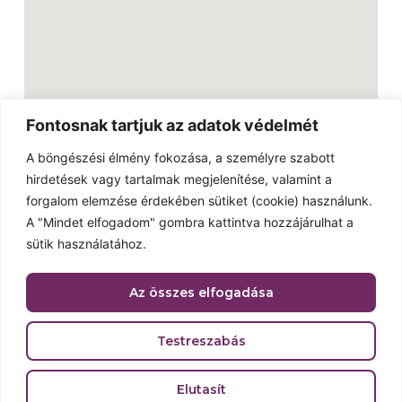
Fontosnak tartjuk az adatok védelmét
A böngészési élmény fokozása, a személyre szabott
hirdetések vagy tartalmak megjelenítése, valamint a
Linkek
forgalom elemzése érdekében sütiket (cookie) használunk.
Külföldi snackek
A "Mindet elfogadom" gombra kattintva hozzájárulhat a
Kapcsolat
sütik használatához.
Galéria
Az összes elfogadása
Reklámújság
Adatvédelmi nyilatkozat
Testreszabás
2023 © Minden jog fenntartva. Made with love by
Elutasít