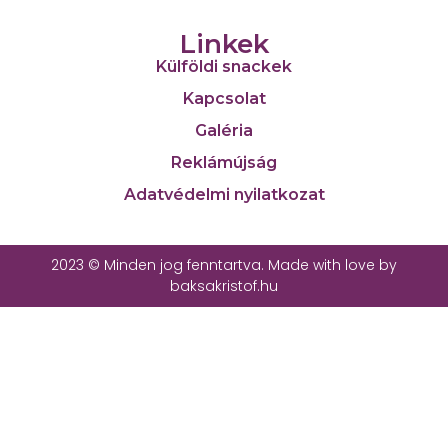
Linkek
Külföldi snackek
Kapcsolat
Galéria
Reklámújság
Adatvédelmi nyilatkozat
2023 © Minden jog fenntartva. Made with love by
baksakristof.hu