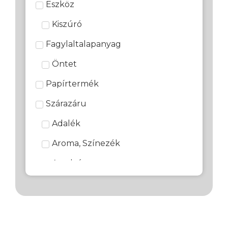
Eszköz
Kiszúró
Fagylaltalapanyag
Öntet
Papírtermék
Szárazáru
Adalék
Aroma, Színezék
Aszalvány
Csokoládé, Díszítő, Marcipán
Csokoládé Alapú díszítő
Cukoralapú díszítő