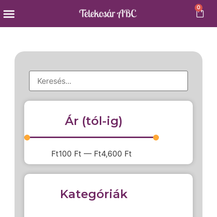
0
Külföldi snackek
Ár (tól-ig)
Ft
100
Ft
—
Ft
4,600
Ft
Kategóriák