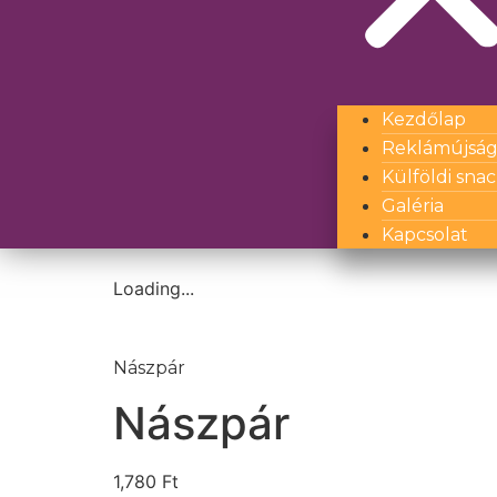
Kezdőlap
Reklámújsá
Külföldi sna
Galéria
Kapcsolat
Loading...
Nászpár
Nászpár
1,780
Ft