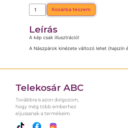
Kosárba teszem
Leírás
A kép csak illusztráció!
A Nászpárok kinézete változó lehet (hajszín é
Telekosár ABC
Továbbra is azon dolgozom,
hogy még több emberhez
eljussanak a termékeim.