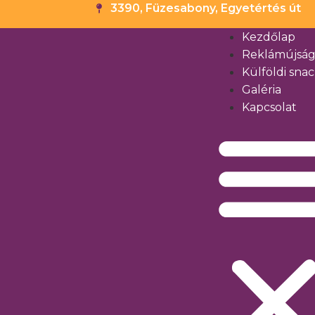
3390, Füzesabony, Egyetértés út
Kezdőlap
Reklámújsá
Külföldi sna
Galéria
Kapcsolat