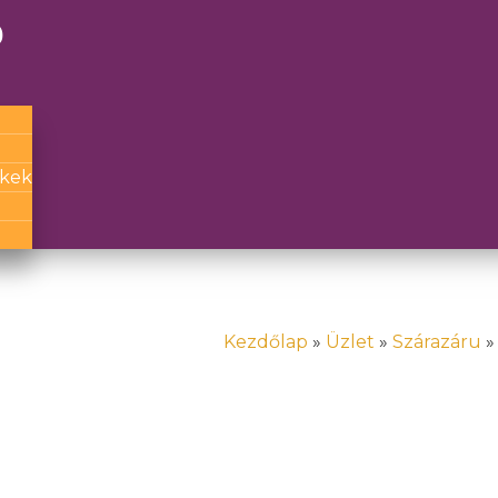
g
ckek
Kezdőlap
»
Üzlet
»
Szárazáru