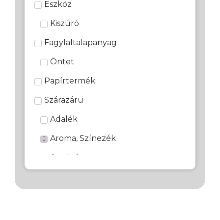
Eszköz
Kiszúró
Fagylaltalapanyag
Öntet
Papírtermék
Szárazáru
Adalék
Aroma, Színezék
Aszalvány
Csokoládé, Díszítő, Marcipán
Csokoládé Alapú díszítő
Cukoralapú díszítő