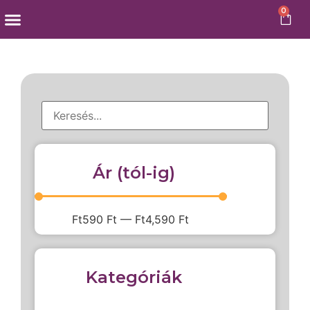
0
Külföldi snackek
Ár (tól-ig)
Ft
590
Ft
—
Ft
4,590
Ft
Kategóriák