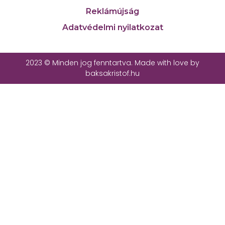
Reklámújság
Adatvédelmi nyilatkozat
2023 © Minden jog fenntartva. Made with love by
baksakristof.hu